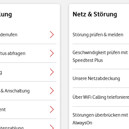
lung
Netz & Störung
iderrufen
Störung prüfen & melden
Geschwindigkeit prüfen mit
atus abfragen
Speedtest Plus
g
Unsere Netzabdeckung
 & Anschaltung
Über WiFi Calling telefonier
ent
Störungen überbrücken mit
AlwaysOn
atenzahlung