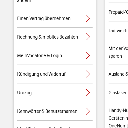
ändern
Prepaid/C
Einen Vertrag übernehmen
Tarifwech
Rechnung & mobiles Bezahlen
Mit der 
MeinVodafone & Login
sparen
Kündigung und Widerruf
Ausland 
Umzug
Glasfaser
Handy-Nu
Kennwörter & Benutzernamen
Geräten n
OneNumb