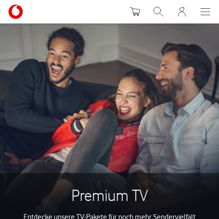
Warenkorb
Suche
MeinVodafon
Premium TV
Entdecke unsere TV-Pakete für noch mehr Sendervielfalt