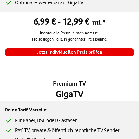
Optional erweiterbar auf GigaTV
6,99 € - 12,99 €
Standardpreis 6,99 € bis 12,99 € pro Monat
mtl. *
Individuelle Preise je nach Adresse.
Preise liegen i.d.R. in genannter Preisspanne.
Jetzt individuellen Preis prüfen
Premium-TV
GigaTV
Deine Tarif-Vorteile:
Für Kabel, DSL oder Glasfaser
PAY-TV, private & öffentlich-rechtliche TV Sender