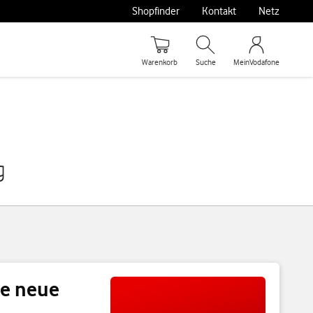
Shopfinder
Kontakt
Netz
Warenkorb
Suche
MeinVodafone
g
ne neue