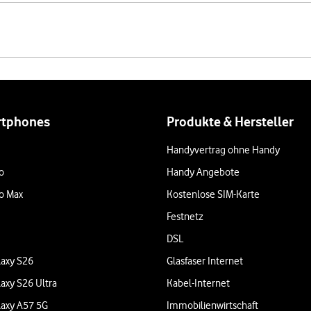
rtphones
Produkte & Hersteller
Handyvertrag ohne Handy
o
Handy Angebote
o Max
Kostenlose SIM-Karte
Festnetz
DSL
axy S26
Glasfaser Internet
axy S26 Ultra
Kabel-Internet
axy A57 5G
Immobilienwirtschaft