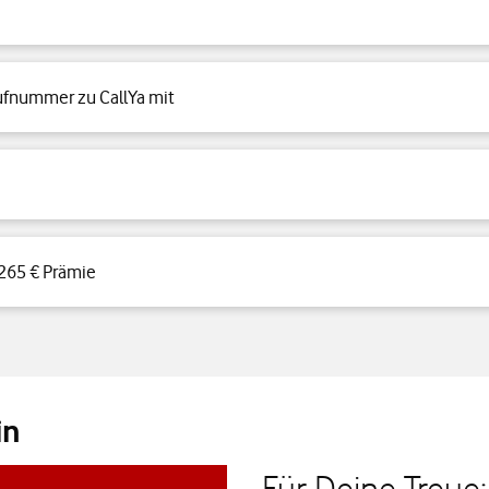
fnummer zu CallYa mit
 265 € Prämie
in
Für Deine Treue: