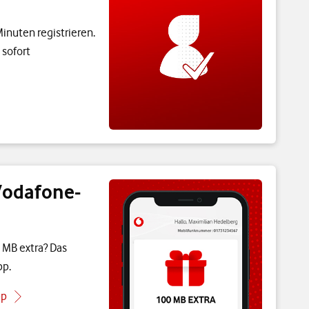
Minuten registrieren.
 sofort
Vodafone-
 MB extra? Das
pp.
pp