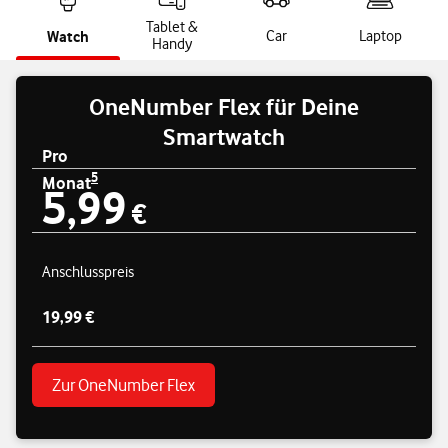
Tablet &
Watch
Car
Laptop
Handy
OneNumber Flex für Deine
Smartwatch
Pro
5
Monat
5,99
Preisübersicht
5
5,99 € pro Monat
€
Anschlusspreis
19,99 €
Zur OneNumber Flex