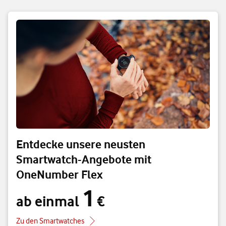
Entdecke unsere neusten
Smartwatch-Angebote mit
OneNumber Flex
1
ab einmal 1 €
ab einmal
€
Zu den Smartwatches