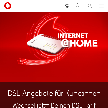
Warenkorb
Suche
MeinVodafon
DSL-Angebote für Kund:innen
Wechsel jetzt Deinen DSL-Tarif