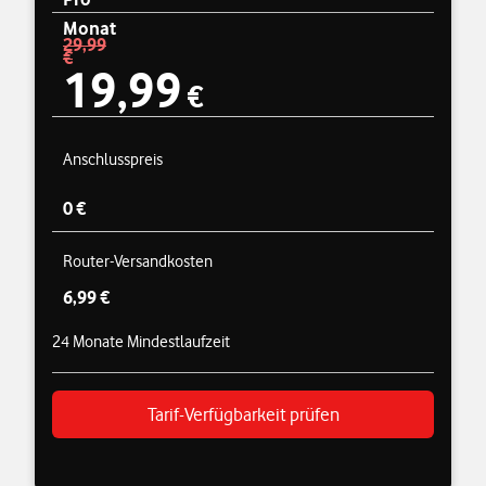
Monat
Preisübersicht
29,99
Standardpreis 29,99 € – Angebotspreis 19,99 €
€
19,99
€
Anschlusspreis
0 €
Router-Versandkosten
6,99 €
24 Monate Mindestlaufzeit
Tarif-Verfügbarkeit prüfen