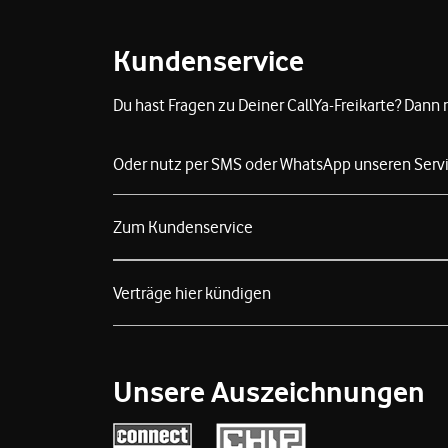
Fußzeile
Kundenservice
Du hast Fragen zu Deiner CallYa-Freikarte? Dann
Oder nutz per SMS oder WhatsApp unseren Servi
Zum Kundenservice
Verträge hier kündigen
Unsere Auszeichnungen