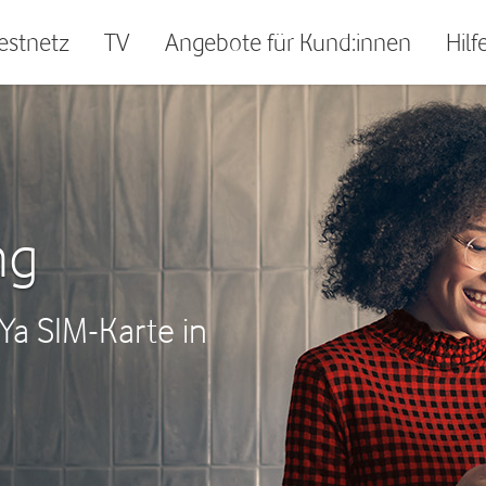
Festnetz
TV
Angebote für Kund:innen
Hilf
ng
lYa SIM-Karte in