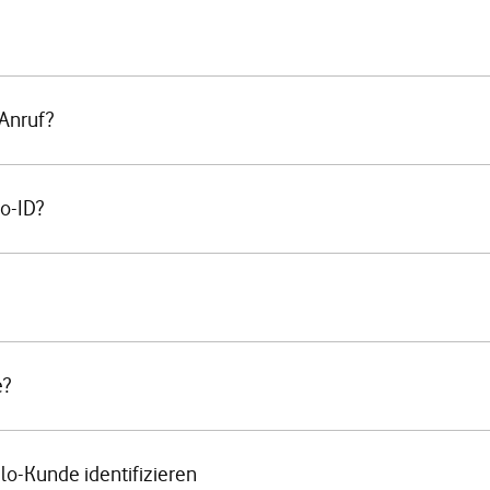
-Anruf?
to-ID?
e?
lo-Kunde identifizieren