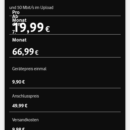
und 50 Mbit/s im Upload
Pro
Ab
Monat
19,99
Preisübersicht
dem
19,99 €
€
7.
Monat
66,99
€
66,99 €
Gerätepreis einmal
9,90 €
Anschlusspreis
49,99 €
Versandkosten
9,98 €