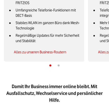
FRITZ!OS
FRITZ
Umfangreiche Telefonie-Funktionen mit
Telefo
DECT-Basis
integr
Stabiles WLAN im ganzen Büro dank Mesh-
Mehr 
Technologie
Techn
Regelmäßige Updates für mehr Sicherheit
Regel
und Stabilität
und St
Alles zu unseren Business-Routern
Alles 
Damit Ihr Business immer online bleibt. Mit
Ausfallschutz, Wechselservice und persönlicher
Hilfe.