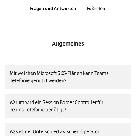
Fragen und Antworten
Fußnoten
Allgemeines
Mit welchen Microsoft 365-Plänen kann Teams
Telefonie genutzt werden?
Um Teams Telefonie nutzen zu können, benötigen Sie
Warum wird ein Session Border Controller für
zunächst Microsoft Teams. Teilweise ist Teams bereits Teil der
Teams Telefonie benötigt?
Microsoft 365- bzw. Office 365-Lizenz. Falls nicht, kann Teams
als Einzellizenz erworben werden. Zusätzlich wird die
Erweiterung Teams Phone Standard benötigt.
Bestandteil unserer Lösung sind entsprechende Session
Was ist der Unterschied zwischen Operator
Border Controller (SBC). Die SBCs sind für die Kopplung des