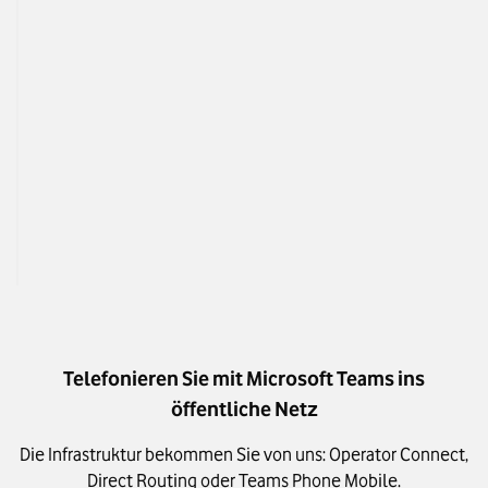
Nutzerbasiert oder
kanalbasiert
Preis pro Sprachka
– Sie wählen.
Ergänzend zum IP A
Anschluss
Zielgruppe
Kleinere Unternehmen und Contact 
Größere Unternehme
Center mit 
wenigen Nutzenden 
Nutzenden pro Sp
pro Sprachkanal
Telefonieren Sie mit Microsoft Teams ins
öffentliche Netz
Die Infrastruktur bekommen Sie von uns: Operator Connect,
Direct Routing oder Teams Phone Mobile.