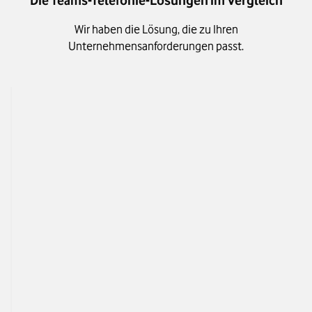
Die Teams-Telefonie-Lösungen im Vergleich​
Wir haben die Lösung, die zu Ihren
Unternehmensanforderungen passt.
Operator Connect​
Direct Routing
Einfach einzurichten und 
Kundenspezifische 
bereitzustellen​
für komplexe Anfo
Unternehmensanforderung