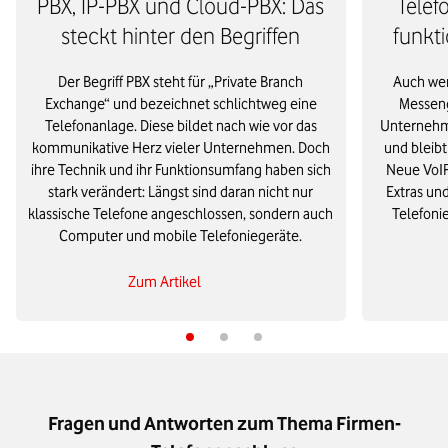
PBX, IP-PBX und Cloud-PBX: Das
Telef
steckt hinter den Begriffen
funkti
Der Begriff PBX steht für „Private Branch
Auch wen
Exchange“ und bezeichnet schlichtweg eine
Messeng
Telefonanlage. Diese bildet nach wie vor das
Unternehme
kommunikative Herz vieler Unternehmen. Doch
und bleibt
ihre Technik und ihr Funktionsumfang haben sich
Neue VoIP
stark verändert: Längst sind daran nicht nur
Extras un
klassische Telefone angeschlossen, sondern auch
Telefoni
Computer und mobile Telefoniegeräte.
Zum Artikel
Fragen und Antworten zum Thema Firmen-