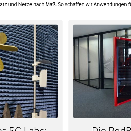
tz und Netze nach Maß. So schaffen wir Anwendungen fü
s 5G Labs:
Die RedBo