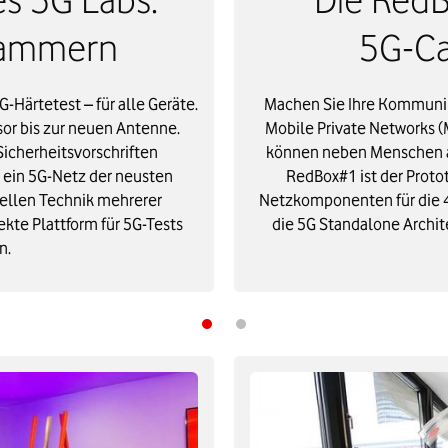
ammern​
5G-Ca
-Härtetest – für alle Geräte.
Machen Sie Ihre Kommunika
or bis zur neuen Antenne.
Mobile Private Networks 
Sicherheitsvorschriften
können neben Menschen a
 ein 5G-Netz der neusten
RedBox#1 ist der Proto
uellen Technik mehrerer
Netzkomponenten für die 4
ekte Plattform für 5G-Tests
die 5G Standalone Archi
n.