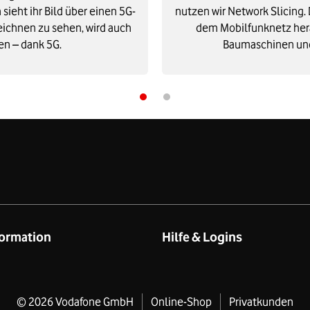
 sieht ihr Bild über einen 5G-
nutzen wir Network Slicing.
eichnen zu sehen, wird auch
dem Mobilfunknetz hera
en – dank 5G.
Baumaschinen und 
ormation
Hilfe & Logins
eschäftskund:innen
Produkt- & technischer Suppor
rivatkund:innen
Online-Hilfe
©
2026
Vodafone GmbH
Online-Shop
Produktinformationsblätter
Privatkunden