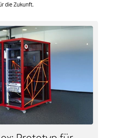
r die Zukunft.
x: Prototyp für​