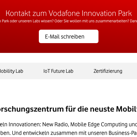
Kontakt zum Vodafone Innovation Park
 Park oder unseren Labs wissen? Oder Sie wollen mit uns zusammenarbeiten? Dann
E-Mail schreiben
obility Lab
IoT Future Lab
Zertifizierung
orschungszentrum für die neuste Mobi
keln Innovationen: New Radio, Mobile Edge Computing u
ben. Und entwickeln zusammen mit unseren Business-Part