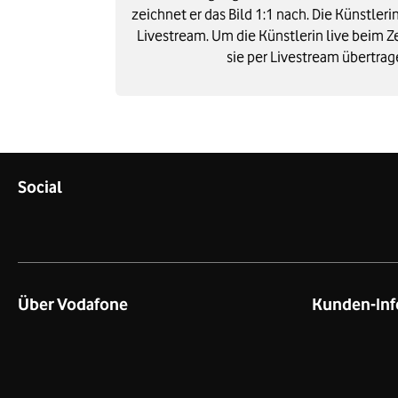
zeichnet er das Bild 1:1 nach. Die Künstlerin
Livestream. Um die Künstlerin live beim Z
sie per Livestream übertrag
Social
Über Vodafone
Kunden-Inf
Über das Unternehmen
Kontakt für G
Unsere Netze
Kontakt für P
Netzabdeckung Mobilfunk
Datenschutz