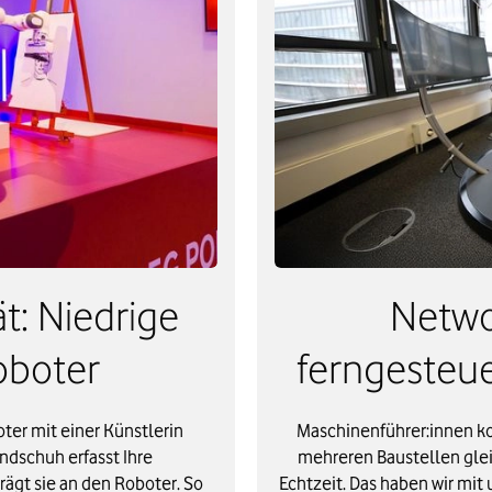
t: Niedrige
Networ
oboter
ferngesteu
ter mit einer Künstlerin
Maschinenführer:innen ko
dschuh erfasst Ihre
mehreren Baustellen gleic
ägt sie an den Roboter. So
Echtzeit. Das haben wir mit