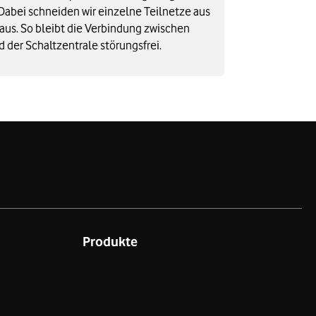
 Dabei schneiden wir einzelne Teilnetze aus
us. So bleibt die Verbindung zwischen
der Schaltzentrale störungsfrei.
Produkte
t
GigaCube
Mobilfunk-Tarife
Festnetz & Internet-Tarife​