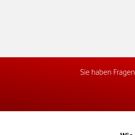
Fremdanbietern
Zusätzliche Features
Höchste Sicherhei
und Verschlüssel
Telefonieren im öf
Kosten
Preis auf Anfrage
Netz
Sie haben Fragen