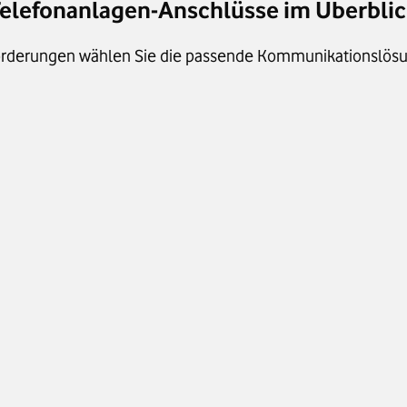
elefonanlagen-Anschlüsse im Überbli
orderungen wählen Sie die passende Kommunikationslösu
ge
ISDN-Telefon-Anlage
luss
IP-Anlagen-Anschluss mit Voice 
Gateway
. in Anzahl 
bis zu 16 oder 120 Sprachkanäle

efonate, 
(8 S0 oder 4 S2M)
 und Standorte
Datenleitungen 
Funktioniert auf Datenleitungen 
 
von Vodafone