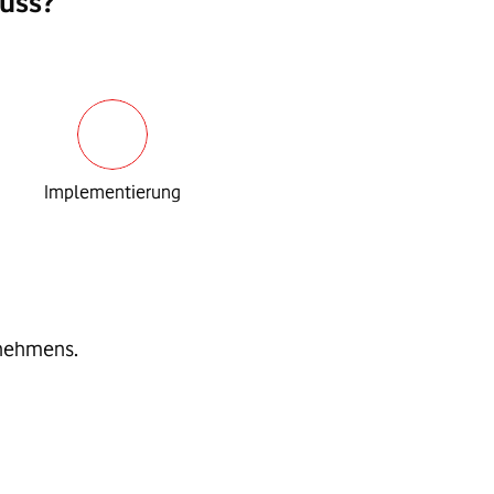
luss?
Implementierung
rnehmens.