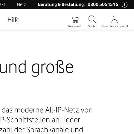
0800 5054516
akt
Netz
Beratung & Bestellung:
Hilfe
Warenkorb
Suche
Firmenkundenportal
e und große
n das moderne All-IP-Netz von
-Schnittstellen an. Jeder
nzahl der Sprachkanäle und