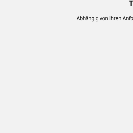
T
Abhängig von Ihren Anf
Sie nutzen
IP-Telefon-Anla
Unser Produkt
IP-Anlagen-Ansch
Sprachkanäle
Hochskalierbar, z.B
gleichzeitiger Tel
Teilnehmer:innen
Datenleitung
Funktioniert auf 
von Vodafone und