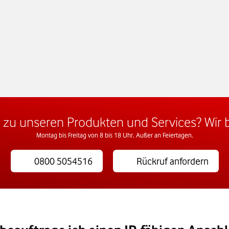
t durch MPLS 
ung
fentlichen 
Preis auf Anfrage
 zu unseren Produkten und Services? Wir b
Montag bis Freitag von 8 bis 18 Uhr. Außer an Feiertagen.
0800 5054516
Rückruf anfordern