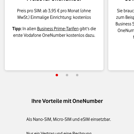
Preis pro SIM: ab 3,95 € pro Monat (ohne
Sie brauc
MwSt.) Einmalige Einrichtung: kostenlos
zum Beisp
Business S
Tipp:
In allen
Business Prime-Tarifen
gibt‘s die
OneNumbe
erste Vodafone OneNumber kostenlos dazu.
Ihre Vorteile mit OneNumber
Als Nano-SIM, Micro-SIM und eSIM einsetzbar.
Nur ein Vertrag und eine Rechnung.