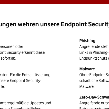
ngen wehren unsere Endpoint Securi
Phishing
lpersonen oder
Angreifende stehl
nt Security erkennt diese
Links in Phishing
sofort ab.
Endpunktschutz wa
Malware
aten. Für die Entschlüsselung
Ohne Endpoint Sec
nsere Endpoint Security-
schädliche Softwa
fe.
Malware.
Zero-Day-Schwa
ommt regelmäßige Updates und
Angreifende nutz
gemeine Sicherheitslücken
Betriebssystemen