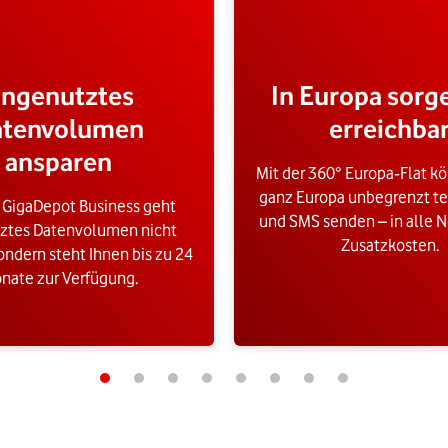
ngenutztes
In Europa sorg
atenvolumen
erreichba
ansparen
Mit der 360° Europa‑Flat kö
ganz Europa unbegrenzt te
 GigaDepot Business geht
und SMS senden – in alle N
ztes Datenvolumen nicht
Zusatzkosten.
ondern steht Ihnen bis zu 24
nate zur Verfügung.