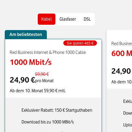
Kabel
Glasfaser
DSL
Am beliebtesten
Sie sparen 465 €
Red Busine
600 M
Red Business Internet & Phone 1000 Cable
1000 Mbit/s
24,90
59,90 €
24,90 €
pro Monat
Ab dem 10.
Ab dem 10. Monat 59,90 € mtl.
Exkl
Exklusiver Rabatt: 150 € Startguthaben
Down
Download bis zu 1000 MBit/s
Uplo