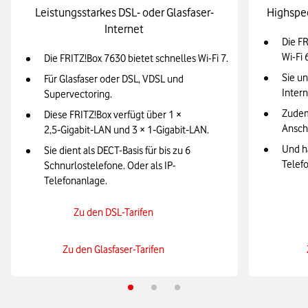
Leistungsstarkes DSL- oder Glasfaser-
Highspe
Internet
Die FR
Wi-Fi 
Die FRITZ!Box 7630 bietet schnelles Wi-Fi 7.
Sie un
Für Glasfaser oder DSL, VDSL und
Intern
Supervectoring.
Zudem
Diese FRITZ!Box verfügt über 1 ×
Ansch
2,5‑Gigabit‑LAN und 3 × 1‑Gigabit‑LAN.
Und ha
Sie dient als DECT-Basis für bis zu 6
Telefo
Schnurlostelefone. Oder als IP-
Telefonanlage.
Zu den DSL-Tarifen
Zu den Glasfaser-Tarifen