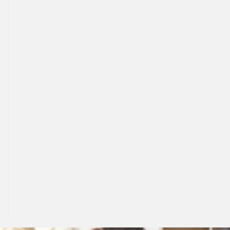
Telefon-Anschlüsse
1 x a/b-Port (TAE/RJ
Anrufbeantworter & Fax
ja
Netzlaufwerk (NAS) & Mediaserver
ja
Abmessungen (B x H x T)
ca. 208 x 45 x 150 
Preis pro Monat
0 €