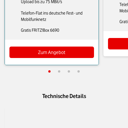
Upload bis zu 75 MBit/s
Tele
Mobi
Telefon-Flat ins deutsche Fest- und
Mobilfunknetz
Grat
Gratis FRITZ!Box 6690
Zum Angebot
Technische Details
FRITZ!Box 7630