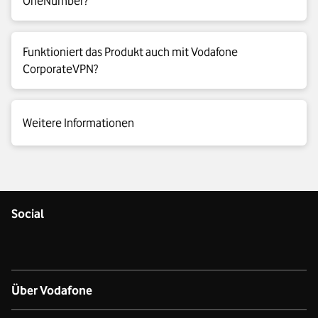
OneNumber?
Ja, die CallerID wird auch bei Nutzung von Vodafone
Funktioniert das Produkt auch mit Vodafone
OneNumber angezeigt.
CorporateVPN?
Ja, die CallerID wird auch bei Nutzung von Vodafone
Weitere Informationen
CorporateVPN angezeigt.
Weitere Informationen finden Sie auf unserer
Hilfe-Seite zur
CallerID
.
Social
Über Vodafone