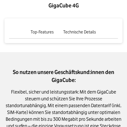
GigaCube 4G
tab
tab
Top-Features
NaN
Technische Details
NaN
von
von
0
0
So nutzen unsere Geschäftskund:innen den
GigaCube:
Flexibel, sicher und leistungsstark: Mit dem GigaCube
steuern und schützen Sie Ihre Prozesse
standortunabhängig. Mit einem passenden Datentarif (inkl.
SIM-Karte) können Sie standortabhängig unter optimalen
Bedingungen mit bis zu 300 Megabit pro Sekunde arbeiten
und surfen – die einzige Voraussetzung ist eine Steckdose