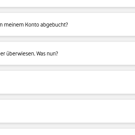
r 
Shops
 oder per Überweisung bezahlen. Unsere Bankverbindung
n meinem Konto abgebucht?
mutlich nicht mehr auf dem Postweg, sondern online in einem u
er überwiesen. Was nun?
it dem Login? Dann wenden Sie sich bitte an Ihre:n Ansprechpartn
prise-cr@vodafone.com
 einreichen.
prise-cr@vodafone.com
 einreichen.