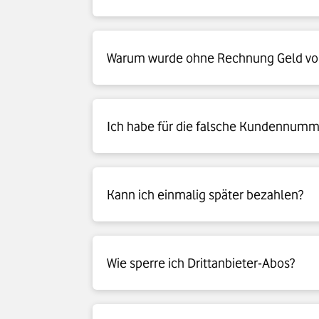
Sie können Ihre Rechnung in einem unsere
Warum wurde ohne Rechnung Geld vo
Sie bekommen Ihre Mobilfunk-Rechnung ver
Ich habe für die falsche Kundennumm
Firmenkundenportal
. Haben Sie Probleme m
unter 
0800 172 1234
.
Gerne können Sie Ihr Anliegen über 
enter
Kann ich einmalig später bezahlen?
Gerne können Sie Ihr Anliegen über 
enter
Wie sperre ich Drittanbieter-Abos?