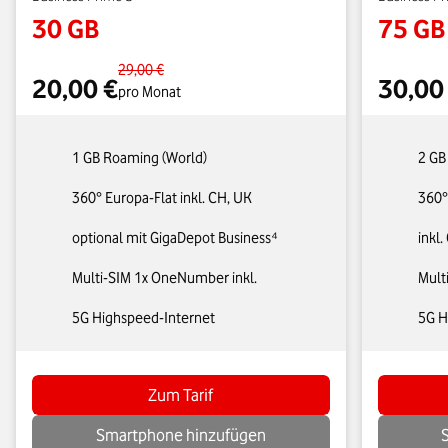
30 GB
75 GB
29,00 €
20,00 €
30,00
pro Monat
1 GB Roaming (World)
2 GB
360° Europa-Flat inkl. CH, UK
360°
optional mit GigaDepot Business⁴
inkl
Multi-SIM 1x OneNumber inkl.
Mult
5G Highspeed-Internet
5G H
Zum Tarif
Smartphone hinzufügen