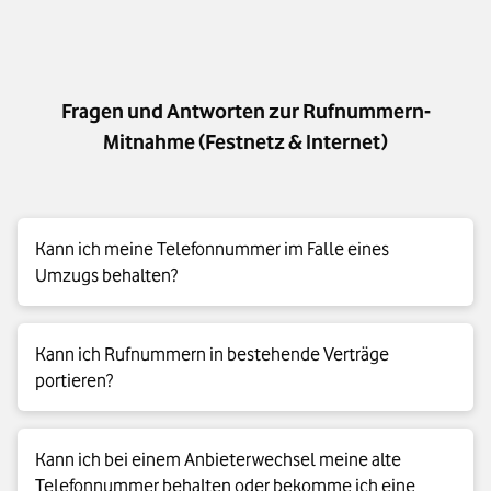
Ja, Sie können auch Rufnummern aus einem Prepaid-Vertrag
möglich mitnehmen – also vorzeitig aus dem laufenden
mitnehmen. Kontaktieren Sie dazu Ihren bisherigen Anbieter
Vertrag mitnehmen. Oder Sie nehmen Ihre Rufnummer erst
und bitten Sie um Freigabe Ihrer Rufnummer.
nach Vertragsende mit. Wenn Sie Ihre Rufnummer vorzeitig
aus dem Vertrag Ihres bisherigen Anbieters mitnehmen,
Fragen und Antworten zur Rufnummern-
startet gleichzeitig Ihr neuer Vertrag bei uns. Nehmen Sie Ihre
Rufnummer erst nach Vertragsende mit, startet Ihr neuer
Mitnahme (Festnetz & Internet)
Vertrag bei uns zum vereinbarten Termin.
Kann ich meine Telefonnummer im Falle eines
Umzugs behalten?
Ja. Sofern Ihr Umzug innerhalb des Bereichs Ihres bisherigen
Kann ich Rufnummern in bestehende Verträge
Ortsnetzes (Vorwahlbereich) erfolgt, können Sie Ihre
portieren?
Telefonnummer behalten.
Ja.
Kann ich bei einem Anbieterwechsel meine alte
Telefonnummer behalten oder bekomme ich eine