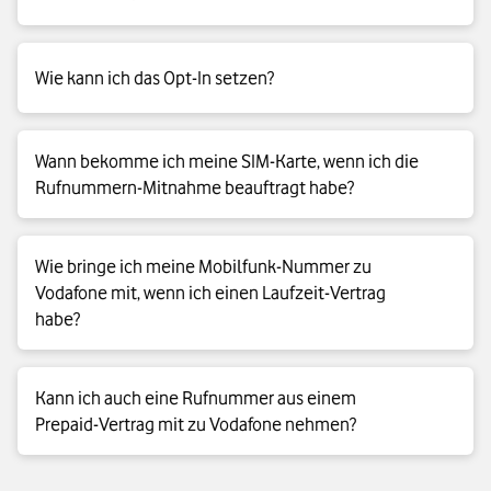
Kündigung. Bitte beauftragen Sie die Rufnummern-Mitnahme
spätestens 14 Tage vor Ablauf dieser Frist.
Mit dem Opt-In bestätigen Sie Ihrem bisherigen Anbieter, dass
Wie kann ich das Opt-In setzen?
Sie mit der Rufnummern-Mitnahme einverstanden sind. Erst
nach Ihrem Einverständnis kann unser Business-Team die
Rufnummer anfragen.
Bei den meisten Anbietern geht das online. Sie können Ihren
Wann bekomme ich meine SIM-Karte, wenn ich die
bisherigen Anbieter natürlich auch anrufen.
Rufnummern-Mitnahme beauftragt habe?
Sie bekommen von uns eine Info mit dem Datum, an dem uns
Wie bringe ich meine Mobilfunk-Nummer zu
Ihre Rufnummer übertragen wird. Ihre neue SIM-Karte
Vodafone mit, wenn ich einen Laufzeit-Vertrag
bekommen Sie per Post – wenige Tage vor dem Ende Ihres
habe?
aktuellen Vertrags. Ihre Rufnummer schalten wir dann zum
vereinbarten Termin frei.
Sie haben einen Laufzeit-Vertrag bei einem anderen Anbieter
Kann ich auch eine Rufnummer aus einem
und möchten jetzt einen Laufzeit-Vertrag bei uns
Prepaid-Vertrag mit zu Vodafone nehmen?
abschließen? Suchen Sie sich aus, wann Sie Ihre Mobilfunk-
Nummer von Ihrem bisherigen Anbieter zu uns mitbringen
möchten: Sie können Ihre Mobilfunk-Nummer so schnell wie