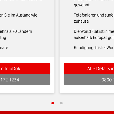
gewohnt
en Sie im Ausland wie
Telefonieren und surfe
zuhause
mehr als 70 Ländern
Die World Flat ist in m
ltig
außerhalb Europas gül
onate
Kündigungsfrist: 4 Wo
 im InfoDok
Alle Details 
 172 1234
0800 