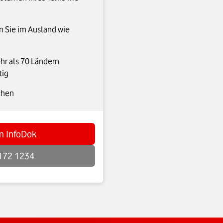
n Sie im Ausland wie
ehr als 70 Ländern
tig
chen
im InfoDok
172 1234