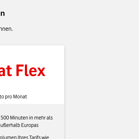
en
innen.
at Flex
to pro Monat
u 500 Minuten in mehr als
außerhalb Europas
lumen Ihres Tarifs wie