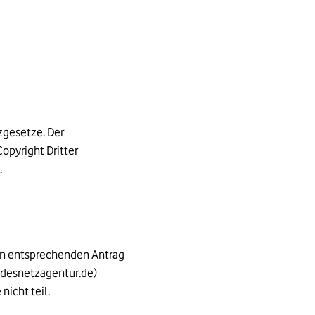
zgesetze. Der
opyright Dritter
.
nen entsprechenden Antrag
desnetzagentur.de
)
nicht teil.