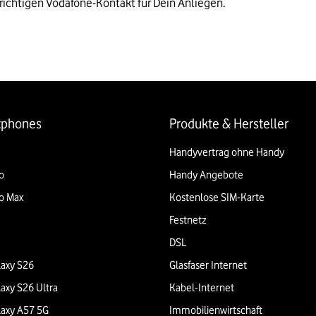
 richtigen Vodafone-Kontakt für Dein Anliegen.
tphones
Produkte & Hersteller
Handyvertrag ohne Handy
o
Handy Angebote
o Max
Kostenlose SIM-Karte
Festnetz
DSL
axy S26
Glasfaser Internet
axy S26 Ultra
Kabel-Internet
axy A57 5G
Immobilienwirtschaft