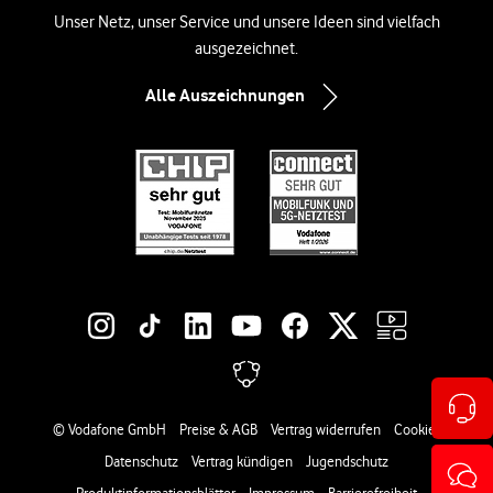
Unser Netz, unser Service und unsere Ideen sind vielfach
ausgezeichnet.
Alle Auszeichnungen
Social-Media-Links
Rechtliche Links
© Vodafone GmbH
Preise & AGB
Vertrag widerrufen
Cookies
Datenschutz
Vertrag kündigen
Jugendschutz
Produktinformationsblätter
Impressum
Barrierefreiheit