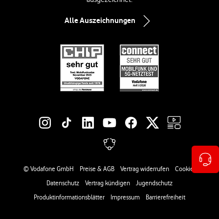
Alle Auszeichnungen
Social-Media-Links
Rechtliche Links
© Vodafone GmbH
Preise & AGB
Vertrag widerrufen
Cookies
Datenschutz
Vertrag kündigen
Jugendschutz
Produktinformationsblätter
Impressum
Barrierefreiheit