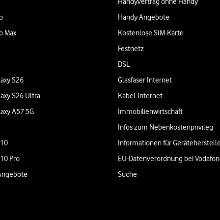
Handyvertrag ohne Handy
o
Handy Angebote
o Max
Kostenlose SIM-Karte
Festnetz
DSL
axy S26
Glasfaser Internet
axy S26 Ultra
Kabel-Internet
axy A57 5G
Immobilienwirtschaft
Infos zum Nebenkostenprivileg
 10
Informationen für Geräteherstell
 10 Pro
EU-Datenverordnung bei Vodafo
Angebote
Suche