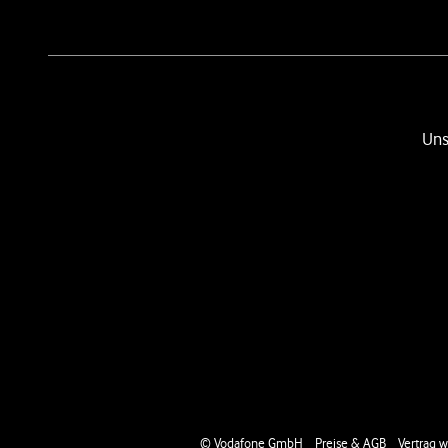
Uns
Social-Media-Links
© Vodafone GmbH
Preise & AGB
Vertrag w