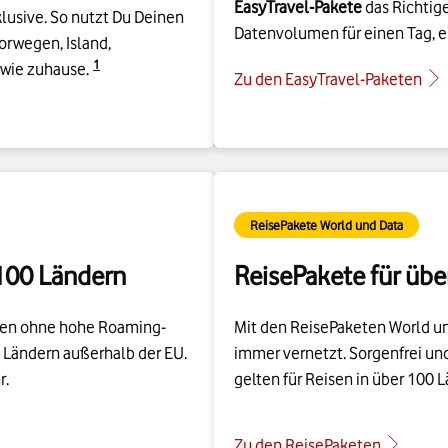
orwegen, Island,
Details zur Fußnote
1
 zuhause.​​​​‌
Zu den EasyTravel-Paketen
ReisePakete World und Data
 100 Ländern
ReisePakete für üb
isen ohne hohe Roaming-
Mit den ReisePaketen World un
0 Ländern außerhalb der EU.
immer vernetzt. Sorgenfrei und
r.
gelten für Reisen in über 100 
Zu den ReisePaketen