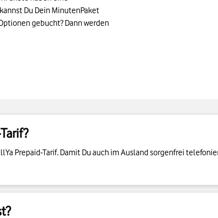
-Optionen gebucht? Dann werden
Tarif?
Ya Prepaid-Tarif. Damit Du auch im Ausland sorgenfrei telefonier
t?
hr Infos zum Thema Ausland & Roaming. Und bekommst Antworten 