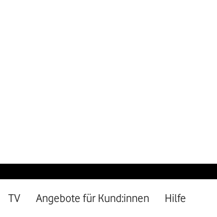
l.
yvertrag im Ausland wie zuh
EasyTravel in Asien
Bleib verbunden: in T
Malaysia