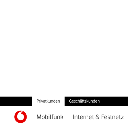
findest Du passende Optionen für Dein nächstes Reisezie
Zum Roaming-Berater
So nutzt Du Deinen Hand