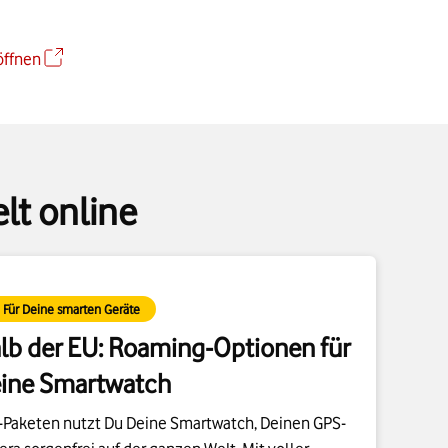
öffnen
lt online
Für Deine smarten Geräte
lb der EU: Roaming-Optionen für
ine Smartwatch
Paketen nutzt Du Deine Smartwatch, Deinen GPS-
ra sorgenfrei auf der ganzen Welt. Mit voller
. Und immer dann, wenn Du es willst.