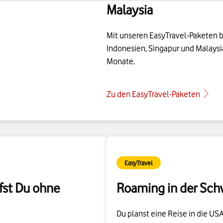
Mit unseren EasyTravel-Paketen bl
Indonesien, Singapur und Malaysia
Monate.
Zu den EasyTravel-Paketen
EasyTravel
fst Du ohne
Roaming in der Sch
Du planst eine Reise in die US
EasyTravel-Pakete
das Richtige
klusive. So nutzt Du Deinen
Datenvolumen für einen Tag, 