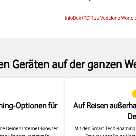
InfoDok (PDF) zu Vodafone World 
nen Geräten auf der ganzen We
ming-Optionen für
Auf Reisen außerha
De
fne Deinen Internet-Browser
Mit den Smart Tech Roaming-
hlten Ländern kommst Du
Tracker oder Deine Kame
tional
oder
WebSessions
Kostenkontrolle