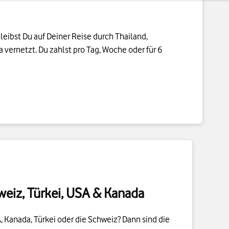
eibst Du auf Deiner Reise durch Thailand,
 vernetzt. Du zahlst pro Tag, Woche oder für 6
weiz, Türkei, USA & Kanada
A, Kanada, Türkei oder die Schweiz? Dann sind die
 für Dich. Hol Dir Freiminuten, SMS und
eine Woche oder 6 Monate.