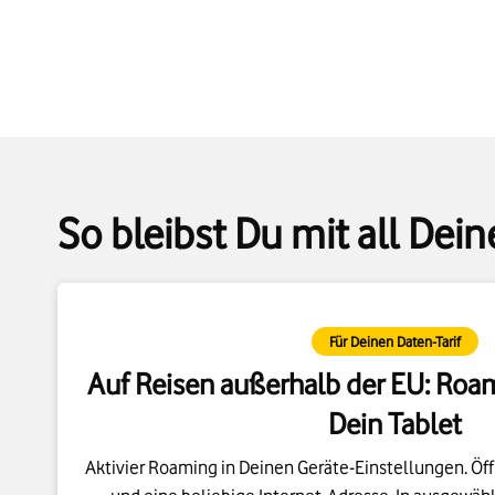
So bleibst Du mit all Dei
Für Deinen Daten-Tarif
Auf Reisen außerhalb der EU: Roa
Dein Tablet
Aktivier Roaming in Deinen Geräte-Einstellungen. Öf
und eine beliebige Internet-Adresse. In ausgewä
automatisch zur Buchung von
WebSessions Interna