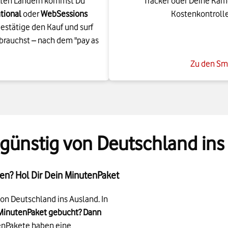
estätige den Kauf und surf
rbrauchst – nach dem "pay as
Zu den Sm
 günstig von Deutschland ins
ren? Hol Dir Dein MinutenPaket
on Deutschland ins Ausland. In
 MinutenPaket gebucht? Dann
enPakete haben eine
 kannst Du Dein MinutenPaket