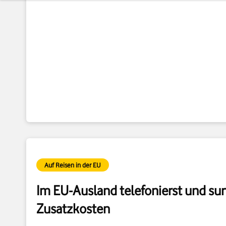
Auf Reisen in der EU
Im EU-Ausland telefonierst und sur
Zusatzkosten
EU-Roaming ist in allen GigaMobil- und Red-Tarifen in