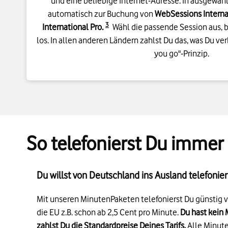
Details zur Fußnote
3
International Pro.
Wähl die passende Session aus, b
los. In allen anderen Ländern zahlst Du das, was Du ve
you go"-Prinzip.
So telefonierst Du immer
Du willst von Deutschland ins Ausland telefonie
Mit unseren MinutenPaketen telefonierst Du günstig v
die EU z.B. schon ab 2,5 Cent pro Minute.
Du hast kein
zahlst Du die Standardpreise Deines Tarifs.
Alle Minut
Vertragslaufzeit von mindestens 12 Monaten. Danach