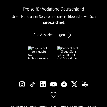
Preise für Vodafone Deutschland
Unser Netz, unser Service und unsere Ideen sind vielfach
ausgezeichnet.
Alle Auszeichnungen
Social-Media-Links
Rechtliche Links
©
Vodafone GmbH
Preise & AGB
Vertrag widerrufen
Cookies