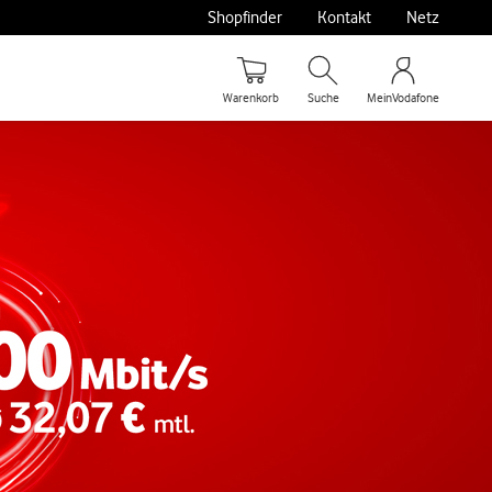
Shopfinder
Kontakt
Netz
Warenkorb
Suche
MeinVodafone