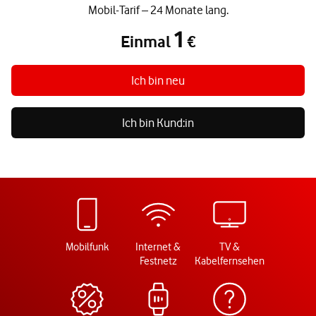
Mobil-Tarif – 24 Monate lang.
1
Einmal
€
Einmal 1 €
Ich bin neu
Ich bin Kund:in
Mobilfunk
Internet &
TV &
Festnetz
Kabelfernsehen