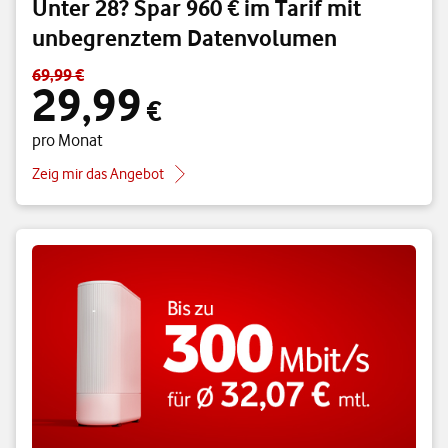
Unter 28? Spar 960 € im Tarif mit
unbegrenztem Datenvolumen
69,99 €
Standardpreis 69,99 € – Angebotspreis 29,99 € pro Monat
29,99
€
pro Monat
Zeig mir das Angebot