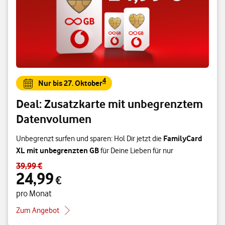
4
Nur bis 27. Oktober
Deal: Zusatzkarte mit unbegrenztem
Datenvolumen
FamilyCard
Unbegrenzt surfen und sparen: Hol Dir jetzt die
XL mit unbegrenzten GB
für Deine Lieben für nur
39,99 €
Standardpreis 39,99 € – Angebotspreis 24,99 € pro Monat
24,99
€
pro Monat
Zum Angebot