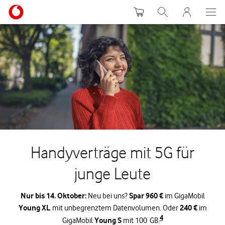
Warenkorb
Suche
MeinVodafon
Handyverträge mit 5G für
junge Leute
Nur bis 14. Oktober:
Spar 960 €
Neu bei uns?
im GigaMobil
Young XL
240 €
mit unbegrenztem Datenvolumen. Oder
im
4
Young S
GigaMobil
mit 100 GB.