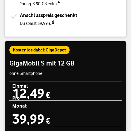
4
Young S 50 GB extra.
Anschlusspreis geschenkt
4
Du sparst 39,99 €.
Kostenlos dabei: GigaDepot
GigaMobil S mit 12 GB
ohne Smartphone
Einmal
12,49
Preisübersicht
12,49 €
€
Pro
Monat
39,99
39,99 €
€