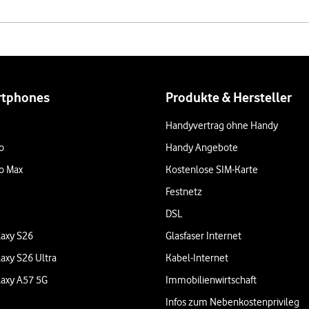
rtphones
Produkte & Hersteller
Handyvertrag ohne Handy
o
Handy Angebote
o Max
Kostenlose SIM-Karte
Festnetz
DSL
axy S26
Glasfaser Internet
axy S26 Ultra
Kabel-Internet
axy A57 5G
Immobilienwirtschaft
Infos zum Nebenkostenprivileg