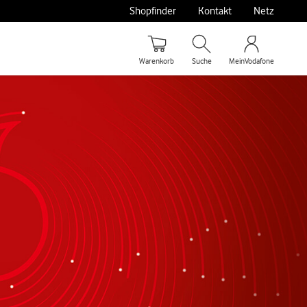
Shopfinder
Kontakt
Netz
Warenkorb
Suche
MeinVodafone