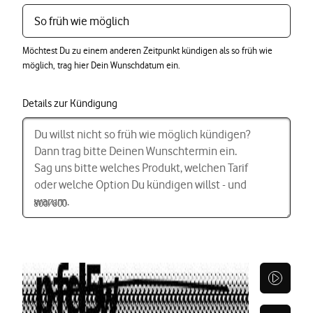
Möchtest Du zu einem anderen Zeitpunkt kündigen als so früh wie
möglich, trag hier Dein Wunschdatum ein.
Details zur Kündigung
800
/800
800
800
von 800
von 800