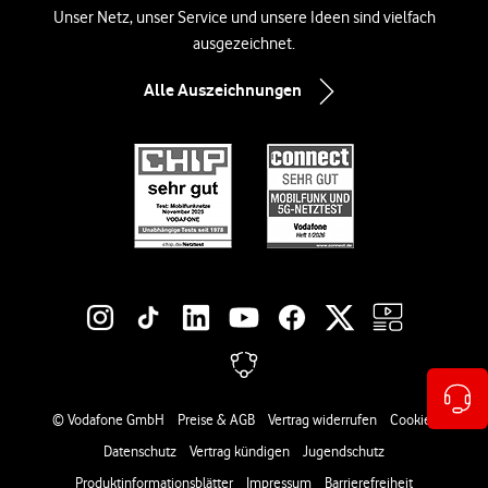
Unser Netz, unser Service und unsere Ideen sind vielfach
ausgezeichnet.
Alle Auszeichnungen
Social-Media-Links
Rechtliche Links
© Vodafone GmbH
Preise & AGB
Vertrag widerrufen
Cookies
Datenschutz
Vertrag kündigen
Jugendschutz
Produktinformationsblätter
Impressum
Barrierefreiheit