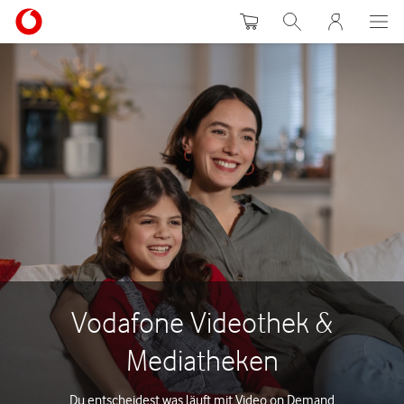
Warenkorb
Suche
MeinVodafon
Vodafone Videothek &
Mediatheken
Du entscheidest was läuft mit Video on Demand