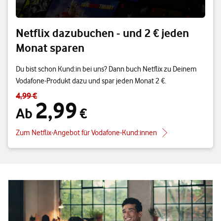
Netflix dazubuchen - und 2 € jeden
Monat sparen
Du bist schon Kund:in bei uns? Dann buch Netflix zu Deinem
Vodafone-Produkt dazu und spar jeden Monat 2 €.
4,99 €
Standardpreis 4,99 € – Angebotspreis Ab 2,99 €
2,99
Ab
€
Zum Netflix-Angebot für Vodafone-Kund:innen