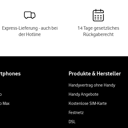
Express-Lieferung - auch bei
14 Tage gesetzliches
der Hotline
Rückgaberecht
rtphones
Produkte & Hersteller
Handyvertrag ohne Handy
o
Handy Angebote
o Max
Kostenlose SIM-Karte
Festnetz
DSL