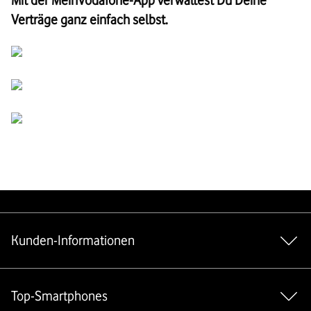
Mit der MeinVodafone-App verwaltest Du Deine
Verträge ganz einfach selbst.
Weiterführende Links
Kunden-Informationen
Top-Smartphones