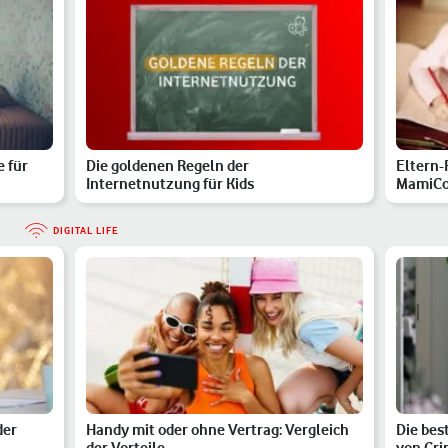
 für
Die goldenen Regeln der
Eltern-
Internetnutzung für Kids
MamiCon
Ma…
DIGITAL LIFE
der
Handy mit oder ohne Vertrag: Vergleich
Die bes
der Vorteile
von Cri