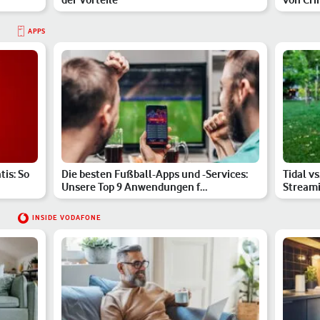
APPS
is: So
Die besten Fußball-Apps und -Services:
Tidal vs
Unsere Top 9 Anwendungen f…
Streami
INSIDE VODAFONE