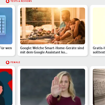
TESTS & REVIEWS
 Für wen
Google: Welche Smart-Home-Geräte sind
Gratis-
mit dem Google Assistant ko…
solltes
FEMALE