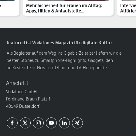
e
Mehr Sicherheit für Frauen im Alltag:
Intervi
Apps, Hilfen & Anlaufstelle…
AllBrig
featured ist Vodafones Magazin für digitale Kultur
Als Begleiter auf dem Weg ins Gigabit-Zeitalter liefern wir die
besten Stories zu Smartphone-Highlights, Gadgets, den
heißesten Tech-News und Kino- und TV-Höhepunkte.
Anschrift
Vodafone GmbH
Ferdinand-Braun-Platz 1
40549 Düsseldorf