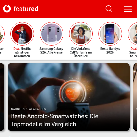
ten
Deal
: Netflix
Samsung Galaxy
Die Vodafone
Beste Handys
Deal
e
günstiger
S26: Alle Preise
CallYa-Tarife im
2026
Smar
bekommen
Überblick
bei 
Featured - Vodafone Magazin
GADGETS & WEARABLES
Beste Android-Smartwatches: Die
Topmodelle im Vergleich