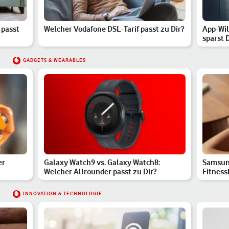
 passt
Welcher Vodafone DSL-Tarif passt zu Dir?
App-Wi
sparst 
GADGETS & WEARABLES
er
Galaxy Watch9 vs. Galaxy Watch8:
Samsun
Welcher Allrounder passt zu Dir?
Fitness
INNOVATION & TECHNOLOGIE