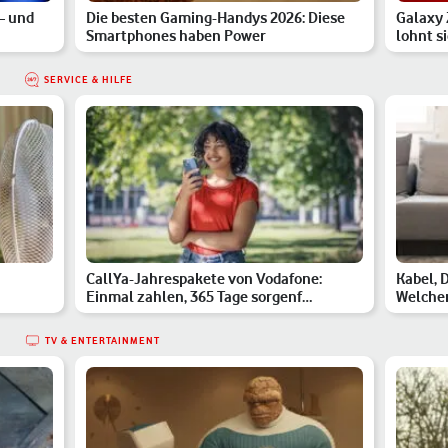
– und
Die besten Gaming-Handys 2026: Diese
Galaxy 
Smartphones haben Power
lohnt s
SERVICE & HILFE
CallYa-Jahrespakete von Vodafone:
Kabel, 
Einmal zahlen, 365 Tage sorgenf…
Welcher
TV & ENTERTAINMENT