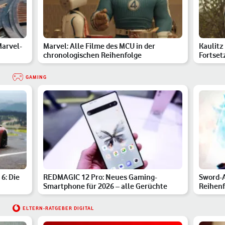
Marvel-
Marvel: Alle Filme des MCU in der
Kaulitz 
chronologischen Reihenfolge
Fortset
GAMING
 6: Die
REDMAGIC 12 Pro: Neues Gaming-
Sword-A
Smartphone für 2026 – alle Gerüchte
Reihenf
ELTERN-RATGEBER DIGITAL