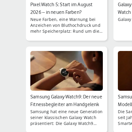
Pixel Watch 5: Start im August
Galaxy
2026 – in neuen Farben?
Watch 
Neue Farben, eine Warnung bei
Galaxy
Anzeichen von Bluthochdruck und
mehr Speicherplatz: Rund um die
Pixel Watch 5 gibt es viele
Gerüchte.
Samsung Galaxy Watch9: Der neue
Samsun
Fitnessbegleiter am Handgelenk
Modell
Samsung hat eine neue Generation
Die Sa
Haupts
seiner klassischen Galaxy Watch
seit J
präsentiert: Die Galaxy Watch9
Smartw
unterstützt neue
Kosmos