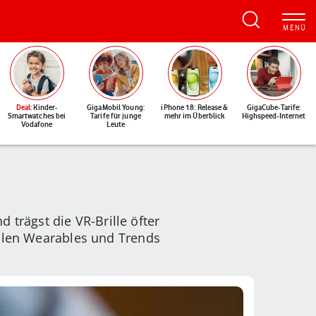
Deal
: Kinder-
GigaMobil Young:
iPhone 18: Release &
GigaCube-Tarife:
Smartwatches bei
Tarife für junge
mehr im Überblick
Highspeed-Internet
Vodafone
Leute
rägst die VR-Brille öfter
oolen Wearables und Trends