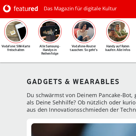
Das Magazin für digitale Kultur
Vodafone: SIM-Karte
Alle Samsung-
Vodafone-Router
Handy auf Raten
freischalten
Handys in
tauschen: So geht's
kaufen: Alle Infos
Reihenfolge
GADGETS & WEARABLES
Du schwärmst von Deinem Pancake-Bot, ge
als Deine Sehhilfe? Ob nützlich oder kur
aus den Innovationsschmieden der Techn