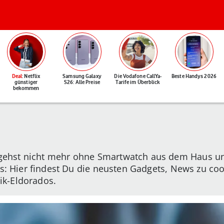
Deal
: Netflix
Samsung Galaxy
Die Vodafone CallYa-
Beste Handys 2026
günstiger
S26: Alle Preise
Tarife im Überblick
bekommen
hst nicht mehr ohne Smartwatch aus dem Haus und t
ios: Hier findest Du die neusten Gadgets, News zu c
ik-Eldorados.