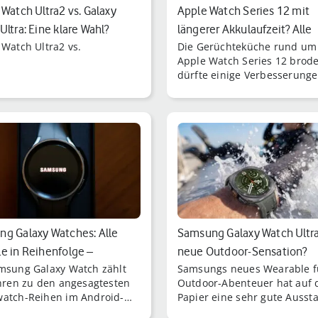
 Watch Ultra2 vs. Galaxy
Apple Watch Series 12 mit
Ultra: Eine klare Wahl?
längerer Akkulaufzeit? Alle
 Watch Ultra2 vs.
Die Gerüchteküche rund um
Gerüchte
Apple Watch Series 12 brodel
dürfte einige Verbesserung
geben, unter anderem eine
längere Akkulaufzeit.
g Galaxy Watches: Alle
Samsung Galaxy Watch Ultra
e in Reihenfolge –
neue Outdoor-Sensation?
msung Galaxy Watch zählt
Samsungs neues Wearable f
erie,…
ahren zu den angesagtesten
Outdoor-Abenteuer hat auf
atch-Reihen im Android-
Papier eine sehr gute Aussta
. Doch welche Varianten
Die Galaxy Watch Ultra2 biet