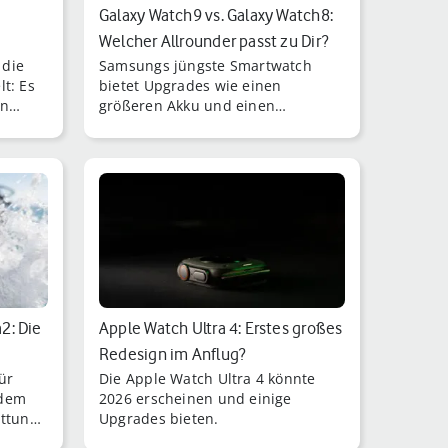
Galaxy Watch9 vs. Galaxy Watch8:
Welcher Allrounder passt zu Dir?
 die
Samsungs jüngste Smartwatch
t: Es
bietet Upgrades wie einen
en
größeren Akku und einen
schnelleren Prozessor –
gleichzeitig steigt aber auch der
Preis.
2: Die
Apple Watch Ultra 4: Erstes großes
Redesign im Anflug?
ür
Die Apple Watch Ultra 4 könnte
 dem
2026 erscheinen und einige
ttung:
Upgrades bieten.
et