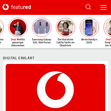
ten
Deal
: Netflix
Samsung Galaxy
Die Vodafone
Beste Handys
Deal
e
günstiger
S26: Alle Preise
CallYa-Tarife im
2026
Smar
bekommen
Überblick
bei 
DIGITAL ERKLÄRT