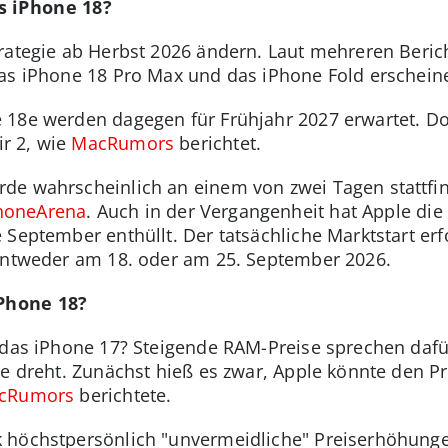
s iPhone 18?
rategie ab Herbst 2026 ändern. Laut mehreren Beri
das iPhone 18 Pro Max und das iPhone Fold erschein
18e werden dagegen für Frühjahr 2027 erwartet. Dor
r 2, wie
MacRumors
berichtet.
de wahrscheinlich an einem von zwei Tagen stattfi
honeArena
. Auch in der Vergangenheit hat Apple di
 September enthüllt. Der tatsächliche Marktstart er
 entweder am 18. oder am 25. September 2026.
iPhone 18?
 das iPhone 17? Steigende RAM-Preise sprechen dafü
e dreht. Zunächst hieß es zwar, Apple könnte den Pre
cRumors
berichtete.
 höchstpersönlich "unvermeidliche" Preiserhöhunge