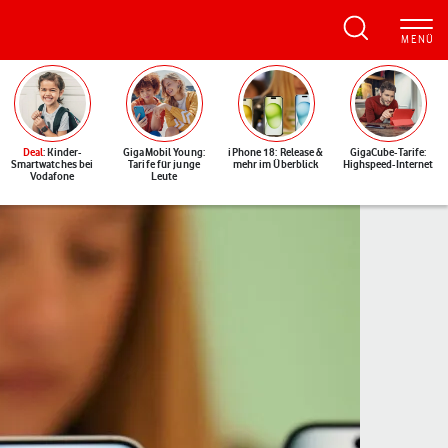
Deal
: Kinder-
GigaMobil Young:
iPhone 18: Release &
GigaCube-Tarife:
Smartwatches bei
Tarife für junge
mehr im Überblick
Highspeed-Internet
Vodafone
Leute