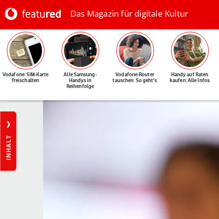
Das Magazin für digitale Kultur
Vodafone: SIM-Karte
Alle Samsung-
Vodafone-Router
Handy auf Raten
freischalten
Handys in
tauschen: So geht's
kaufen: Alle Infos
Reihenfolge
INHALT