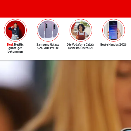
Deal
: Netflix
Samsung Galaxy
Die Vodafone CallYa-
Beste Handys 2026
günstiger
S26: Alle Preise
Tarife im Überblick
bekommen