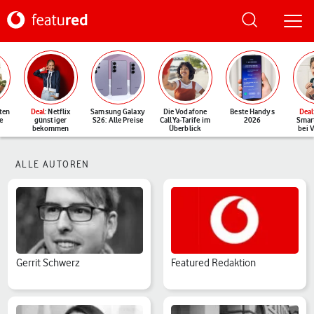
ten
Deal
: Netflix
Samsung Galaxy
Die Vodafone
Beste Handys
Deal
e
günstiger
S26: Alle Preise
CallYa-Tarife im
2026
Smar
bekommen
Überblick
bei 
ALLE AUTOREN
Gerrit Schwerz
Featured Redaktion