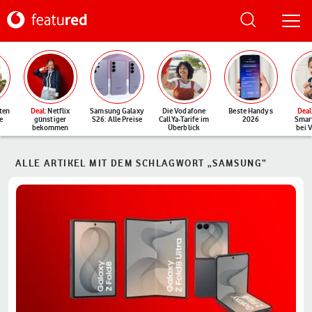
ten
Deal
: Netflix
Samsung Galaxy
Die Vodafone
Beste Handys
Deal
e
günstiger
S26: Alle Preise
CallYa-Tarife im
2026
Smar
bekommen
Überblick
bei 
ALLE ARTIKEL MIT DEM SCHLAGWORT „SAMSUNG“