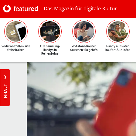
Das Magazin für digitale Kultur
Vodafone: SIM-Karte
Alle Samsung-
Vodafone-Router
Handy auf Raten
freischalten
Handys in
tauschen: So geht's
kaufen: Alle Infos
Reihenfolge
INHALT