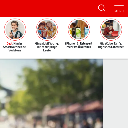
Deal
: Kinder-
GigaMobil Young:
iPhone 18: Release &
GigaCube-Tarife:
Smartwatches bei
Tarife für junge
mehr im Überblick
Highspeed-Internet
Vodafone
Leute