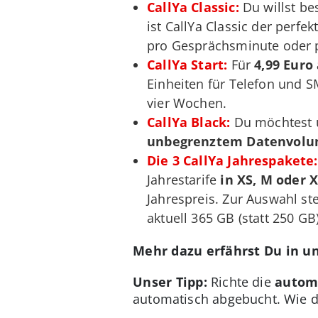
CallYa Classic:
Du willst be
ist CallYa Classic der perfek
pro Gesprächsminute oder 
CallYa Start:
Für
4,99 Euro
Einheiten für Telefon und SM
vier Wochen.
CallYa Black:
Du möchtest u
unbegrenztem Datenvol
Die 3 CallYa Jahrespakete:
Jahrestarife
in XS, M oder 
Jahrespreis. Zur Auswahl st
aktuell 365 GB (statt 250 GB
Mehr dazu erfährst Du in u
Unser Tipp:
Richte die
autom
automatisch abgebucht. Wie da