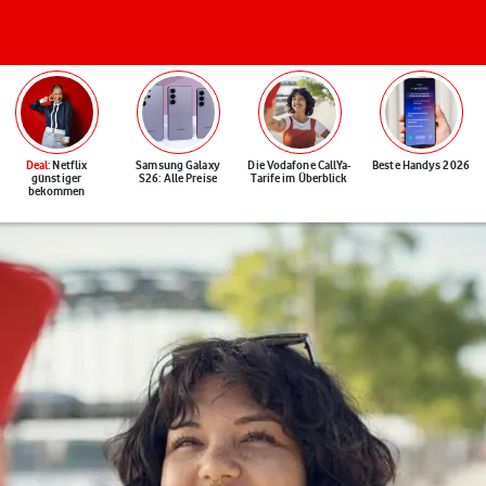
Deal
: Netflix
Samsung Galaxy
Die Vodafone CallYa-
Beste Handys 2026
günstiger
S26: Alle Preise
Tarife im Überblick
bekommen