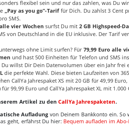
sonders flexibel sein und nur das zahlen, was Du wi
te
„Pay as you go“-Tarif
für Dich. Du zahlst 3 Cent 
pro SMS.
 alle vier Wochen
surfst Du mit
2 GB Highspeed-D
S von Deutschland in die EU inklusive. Der Tarif ver
nterwegs ohne Limit surfen? Für
79,99 Euro
alle v
umen
und hast 500 Einheiten für Telefon und SMS ins
Du willst Dir Dein Datenvolumen über ein Jahr frei e
XL
die perfekte Wahl. Diese bieten Laufzeiten von 3
ehen CallYa Jahrespaket XS mit 20 GB für 49,99 Euro,
) für 99,99 Euro und CallYa Jahrespaket XL mit 1.000
nserem Artikel zu den
CallYa Jahrespaketen
.
atische Aufladung
von Deinem Bankkonto ein. So wi
s geht, erfährst Du hier:
Bequem aufladen im Abo-