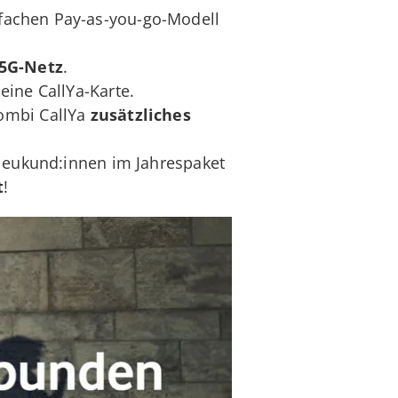
fachen Pay-as-you-go-Modell
5G-Netz
.
eine CallYa-Karte.
Kombi CallYa
zusätzliches
-Neukund:innen im Jahrespaket
t
!