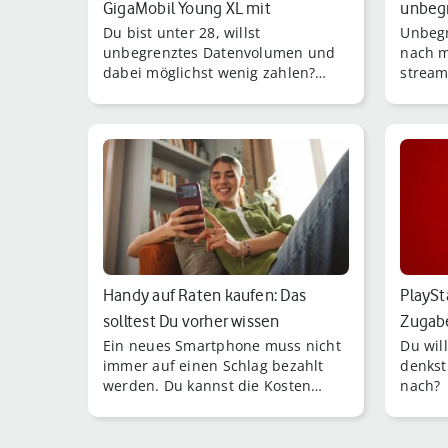
GigaMobil Young XL mit
unbeg
Du bist unter 28, willst
Unbegr
unbegrenzten G…
unbegrenztes Datenvolumen und
nach m
dabei möglichst wenig zahlen?
stream
Dann solltest Du schnell sein: Noch
Limit.
bis zum 14.
nicht 
Situati
Handy auf Raten kaufen: Das
PlaySt
solltest Du vorher wissen
Zugabe
Ein neues Smartphone muss nicht
Du wil
Inte…
immer auf einen Schlag bezahlt
denkst
werden. Du kannst die Kosten
nach?
flexibel auf mehrere Monate
verteilen, wenn Du ein Handy auf
Raten kaufst.