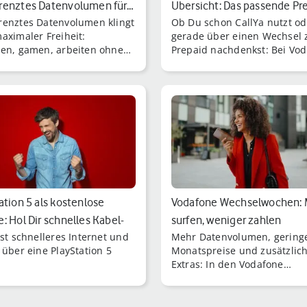
renztes Datenvolumen für…
Übersicht: Das passende Pr
enztes Datenvolumen klingt
Ob Du schon CallYa nutzt od
aximaler Freiheit:
gerade über einen Wechsel 
en, gamen, arbeiten ohne
Prepaid nachdenkst: Bei Vo
 Doch „unbegrenzt“ bedeutet
findest Du neun verschiede
immer grenzenlos in jeder
Tarife ohne Vertragsbindung
on.
ation 5 als kostenlose
Vodafone Wechselwochen: 
: Hol Dir schnelles Kabel-
surfen, weniger zahlen
lst schnelleres Internet und
Mehr Datenvolumen, gering
 über eine PlayStation 5
Monatspreise und zusätzlic
Extras: In den Vodafone
Wechselwochen kannst Du D
attraktive Tarifvorteile siche