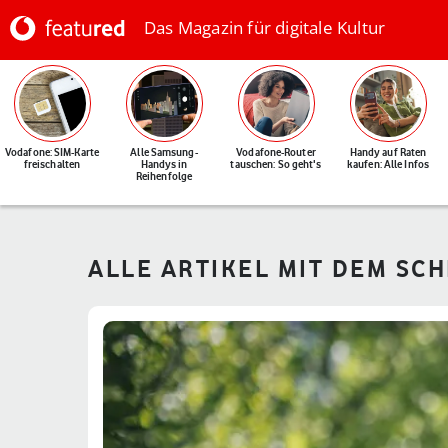
Das Magazin für digitale Kultur
Vodafone: SIM-Karte
Alle Samsung-
Vodafone-Router
Handy auf Raten
freischalten
Handys in
tauschen: So geht's
kaufen: Alle Infos
Reihenfolge
ALLE ARTIKEL MIT DEM SC