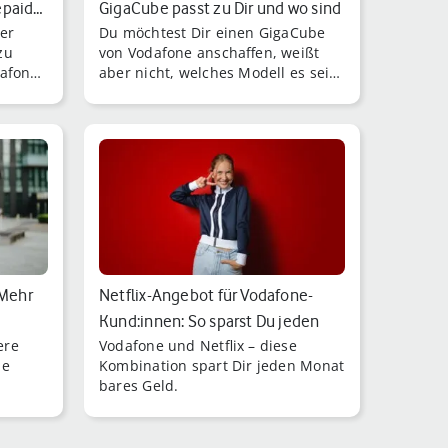
epaid…
GigaCube passt zu Dir und wo sind
er
Du möchtest Dir einen GigaCube
di…
zu
von Vodafone anschaffen, weißt
dafone
aber nicht, welches Modell es sein
ne
soll?
.
Mehr
Netflix-Angebot für Vodafone-
Kund:innen: So sparst Du jeden
ere
Vodafone und Netflix – diese
Monat…
he
Kombination spart Dir jeden Monat
bares Geld.
ir
rn.