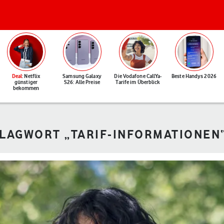
Deal
: Netflix
Samsung Galaxy
Die Vodafone CallYa-
Beste Handys 2026
günstiger
S26: Alle Preise
Tarife im Überblick
bekommen
HLAGWORT „TARIF-INFORMATIONEN