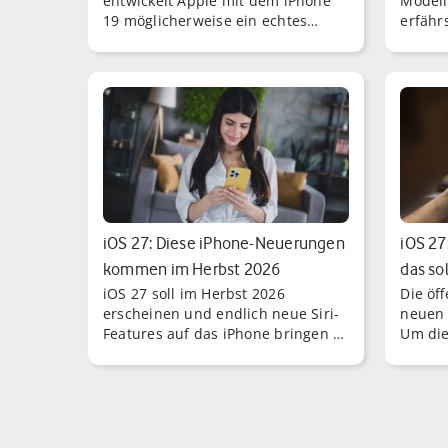
entwickelt Apple mit dem iPhone
Modell
19 möglicherweise ein echtes
erfähr
Technik-Highlight: Ein völlig neues
18 Pro
Design aus Glas, s [...]
Und wi
18 aus
iOS 27: Diese iPhone-Neuerungen
iOS 27:
kommen im Herbst 2026
das so
iOS 27 soll im Herbst 2026
Die öf
erscheinen und endlich neue Siri-
neuen 
Features auf das iPhone bringen –
Um die
allerdings gibt es einen Haken.
iOS 27
eigent
iPhone