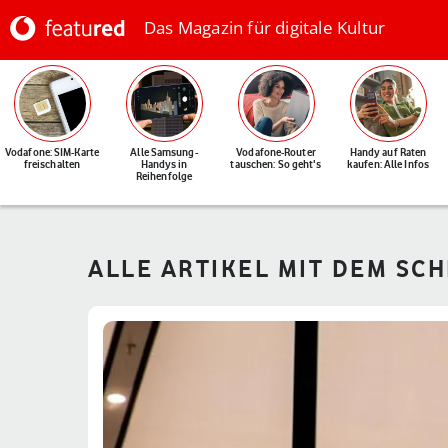
Das Magazin für digitale Kultur
Vodafone: SIM-Karte
Alle Samsung-
Vodafone-Router
Handy auf Raten
freischalten
Handys in
tauschen: So geht's
kaufen: Alle Infos
Reihenfolge
ALLE ARTIKEL MIT DEM SC