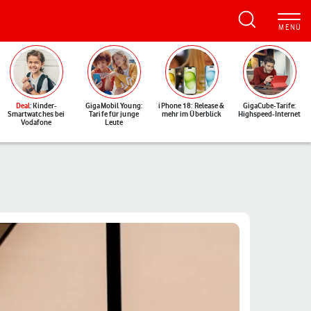
Deal
: Kinder-
GigaMobil Young:
iPhone 18: Release &
GigaCube-Tarife:
Smartwatches bei
Tarife für junge
mehr im Überblick
Highspeed-Internet
Vodafone
Leute