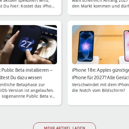
e aktuell spekuliert wird,
wahrscheinlich Anfang 2027
st Du hier: Kostet das iPhone
den Markt kommen und dürf
 mehr als das iPhone 17 Pro?
zwei größten Schwachpunkt
e sieht es mit dem iPhone
Vorgängers beheben: Nebe [.
?
 Public Beta installieren –
iPhone 18e: Apples günstig
lltest Du dazu wissen
iPhone für 2027? Alle Gerü
fentliche Betaphase zur
Verschwindet mit dem iPhon
iOS-Version ist angelaufen.
die Notch vom Bildschirm?
 sogenannte Public Beta von
 zu installieren, brauchst Du
lich nur ein passendes
-Modell.
MEHR ARTIKEL LADEN