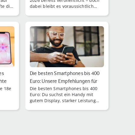
 auf
2026 bereits veröffentlicht – doch
te die
dabei bleibt es voraussichtlich
e des
nicht.
..]
es
Die besten Smartphones bis 400
chte
Euro: Unsere Empfehlungen für
e 18e
Die besten Smartphones bis 400
2026
Euro: Du suchst ein Handy mit
gutem Display, starker Leistung
und großem Akku? Dann muss es
nicht gleich das Topmodell für 1.