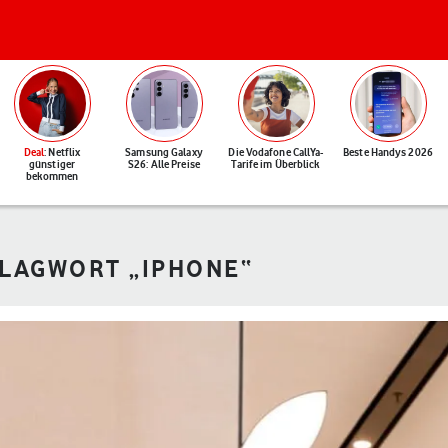
Deal
: Netflix
Samsung Galaxy
Die Vodafone CallYa-
Beste Handys 2026
günstiger
S26: Alle Preise
Tarife im Überblick
bekommen
HLAGWORT „IPHONE“