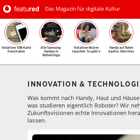
Das Magazin für digitale Kultur
Vodafone: SIM-Karte
Alle Samsung-
Vodafone-Router
Handy auf Raten
freischalten
Handys in
tauschen: So geht's
kaufen: Alle Infos
Reihenfolge
INNOVATION & TECHNOLOGI
Was kommt nach Handy, Haut und Häusern 
was studieren eigentlich Roboter? Wir neh
Zukunftsvisionen echte Innovationen hera
lassen.