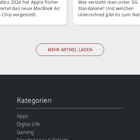
März 2024 hat Apple früher
Was versteht man unter 5G-
gegenübe…
wartet das neue MacBook Air
Standalone? Und welchen
-Chip vorgestellt.
Unterschied gibt es zum No
Standalone-5G?
MEHR ARTIKEL LADEN
Kategorien
Apps
Digital Life
Gaming