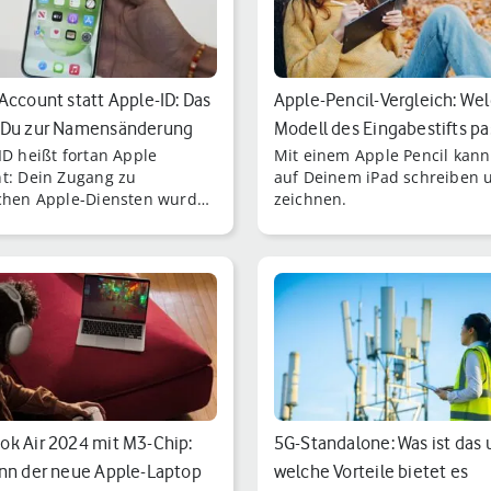
Account statt Apple-ID: Das
Apple-Pencil-Vergleich: We
 Du zur Namensänderung
Modell des Eingabestifts pa
ID heißt fortan Apple
Mit einem Apple Pencil kann
zu…
t: Dein Zugang zu
auf Deinem iPad schreiben 
chen Apple-Diensten wurde
zeichnen.
m Start von iOS 18
annt.
k Air 2024 mit M3-Chip:
5G-Standalone: Was ist das
nn der neue Apple-Laptop
welche Vorteile bietet es