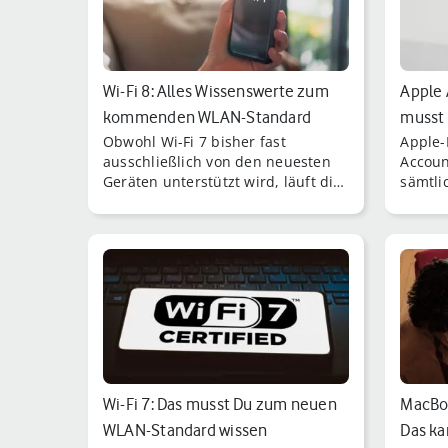
Wi-Fi 8: Alles Wissenswerte zum
Apple 
kommenden WLAN-Standard
musst
Obwohl Wi-Fi 7 bisher fast
Apple-
wis…
ausschließlich von den neuesten
Accoun
Geräten unterstützt wird, läuft die
sämtli
Entwicklung des nächsten
mit de
Standards für kabe [...]
umben
Wi-Fi 7: Das musst Du zum neuen
MacBoo
WLAN-Standard wissen
Das ka