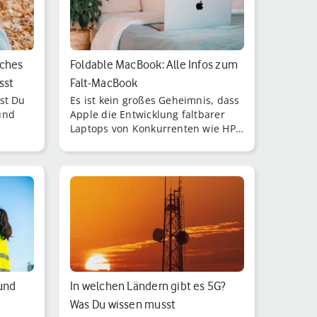
lches
Foldable MacBook: Alle Infos zum
sst
Falt-MacBook
st Du
Es ist kein großes Geheimnis, dass
und
Apple die Entwicklung faltbarer
Laptops von Konkurrenten wie HP,
Asus und Lenovo mit Interesse
beobachtet.
 und
In welchen Ländern gibt es 5G?
Was Du wissen musst