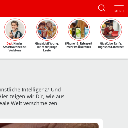
Deal
: Kinder-
GigaMobil Young:
iPhone 18: Release &
GigaCube-Tarife:
Smartwatches bei
Tarife für junge
mehr im Überblick
Highspeed-Internet
Vodafone
Leute
stliche Intelligenz? Und
ier zeigen wir Dir, wie aus
reale Welt verschmelzen