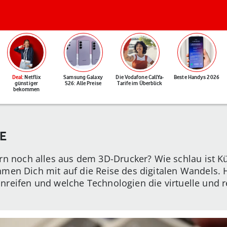
Deal
: Netflix
Samsung Galaxy
Die Vodafone CallYa-
Beste Handys 2026
günstiger
S26: Alle Preise
Tarife im Überblick
bekommen
E
noch alles aus dem 3D-Drucker? Wie schlau ist Kün
men Dich mit auf die Reise des digitalen Wandels. H
nreifen und welche Technologien die virtuelle und 