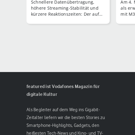
Schnellere Datenübertragung,
Am 4. 
höhere Streaming-Stabilität und
als er
kürzere Reaktionszeiten: Der auf
mit M3
der CES 2024 in Las Vegas offiziell
gestartete [...]
featured ist Vodafones Magazin für
digitale Kultur
Als Begleiter auf dem Weg ins Gigabit-
Zeitalter liefern wir die besten Stories zu
Smartphone-Highlights, Gadgets, den
heißesten Tech-News und Kino- und TV-