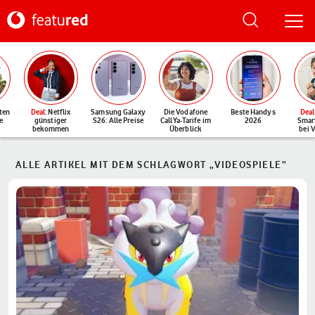
ten
Deal
: Netflix
Samsung Galaxy
Die Vodafone
Beste Handys
Deal
e
günstiger
S26: Alle Preise
CallYa-Tarife im
2026
Smar
bekommen
Überblick
bei 
ALLE ARTIKEL MIT DEM SCHLAGWORT „VIDEOSPIELE“