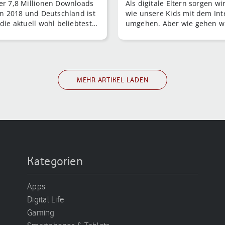
er 7,8 Millionen Downloads
Als digitale Eltern sorgen wi
 in 2018 und Deutschland ist
wie unsere Kids mit dem Int
 die aktuell wohl beliebteste
umgehen. Aber wie gehen w
 Media App. Aber wie sieht
eigentlich mit unseren Kids
 wenigen Jahren aus?
Internet um? Denn auch das
bedeutet Verantwortung.
MEHR ARTIKEL LADEN
Kategorien
Apps
Digital Life
Gaming