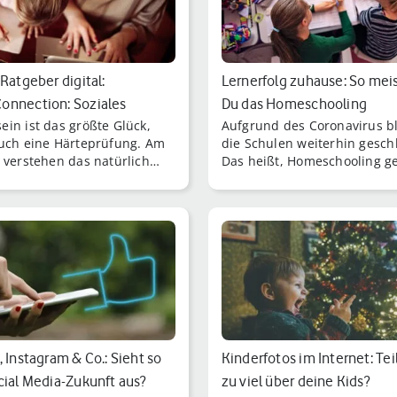
-Ratgeber digital:
Lernerfolg zuhause: So meis
nnection: Soziales
Du das Homeschooling
in ist das größte Glück,
Aufgrund des Coronavirus b
rk für Ma…
uch eine Härteprüfung. Am
die Schulen weiterhin gesch
 verstehen das natürlich
Das heißt, Homeschooling g
gesinnte.
für Eltern und SchülerInnen
wie vor zur Tagesordnung.
, Instagram & Co.: Sieht so
Kinderfotos im Internet: Tei
cial Media-Zukunft aus?
zu viel über deine Kids?