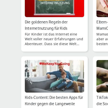
Die goldenen Regeln der
Eltern
Internetnutzung für Kids
MamiCo
Für Kinder ist das Internet eine
Mamase
Netzwe
Welt voller neuer Erfahrungen und
aber a
Abenteuer. Dass sie diese Welt
besten
nicht allein und ohne Schutz
Gleich
entdecken sollten, steht außer
Frage.
Kids-Content: Die besten Apps für
TikTok
Kinder gegen die Langeweile
die So