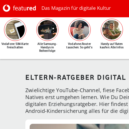
Das Magazin für digitale Kultur
Vodafone: SIM-Karte
Alle Samsung-
Vodafone-Router
Handy auf Raten
freischalten
Handys in
tauschen: So geht's
kaufen: Alle Infos
Reihenfolge
ELTERN-RATGEBER DIGITAL
Zwielichtige YouTube-Channel, fiese Face
Natives erst umgehen lernen. Wie Du Dein
digitalen Erziehungsratgeber. Hier find
Android-Kindersicherung alles für die digi