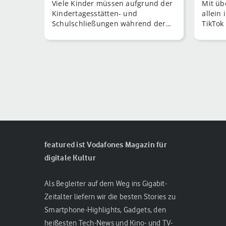
Viele Kinder müssen aufgrund der
Mit üb
Kindertagesstätten- und
allein
Schulschließungen während der
TikTok
Corona-Krise zuhause bleiben. Da
Social
kann schnell Langeweile
das in
aufkommen.
featured ist Vodafones Magazin für
digitale Kultur
Als Begleiter auf dem Weg ins Gigabit-
Zeitalter liefern wir die besten Stories zu
Smartphone-Highlights, Gadgets, den
heißesten Tech-News und Kino- und TV-