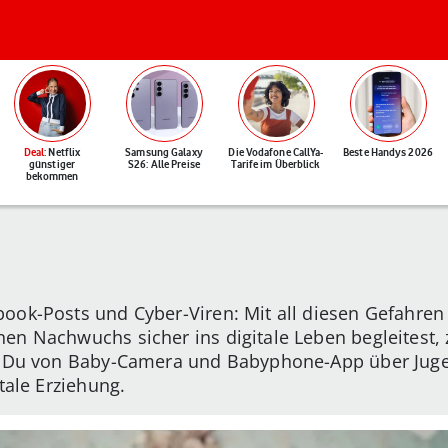
Deal
: Netflix
Samsung Galaxy
Die Vodafone CallYa-
Beste Handys 2026
günstiger
S26: Alle Preise
Tarife im Überblick
bekommen
book-Posts und Cyber-Viren: Mit all diesen Gefahren
en Nachwuchs sicher ins digitale Leben begleitest, 
est Du von Baby-Camera und Babyphone-App über Juge
tale Erziehung.