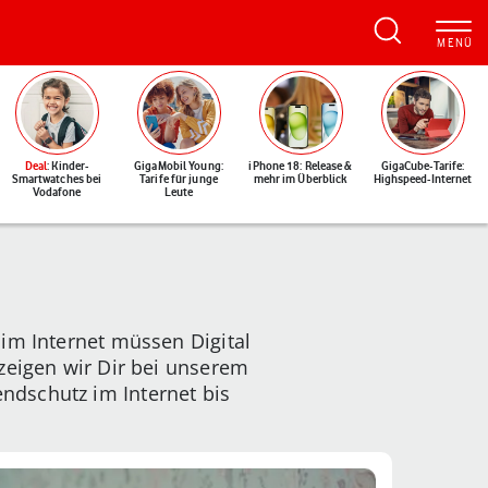
Deal
: Kinder-
GigaMobil Young:
iPhone 18: Release &
GigaCube-Tarife:
Smartwatches bei
Tarife für junge
mehr im Überblick
Highspeed-Internet
Vodafone
Leute
 im Internet müssen Digital
zeigen wir Dir bei unserem
ndschutz im Internet bis