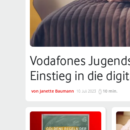
Vodafones Jugends
Einstieg in die di
von Janette Baumann
10 min.
10. Juli 2023