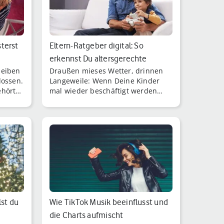
terst
Eltern-Ratgeber digital: So
erkennst Du altersgerechte
leiben
Draußen mieses Wetter, drinnen
Videospiel…
lossen.
Langeweile: Wenn Deine Kinder
ehört
mal wieder beschäftigt werden
 nach
wollen, während Du im Homeoffice
arbeitest, könne [...]
lst du
Wie TikTok Musik beeinflusst und
die Charts aufmischt