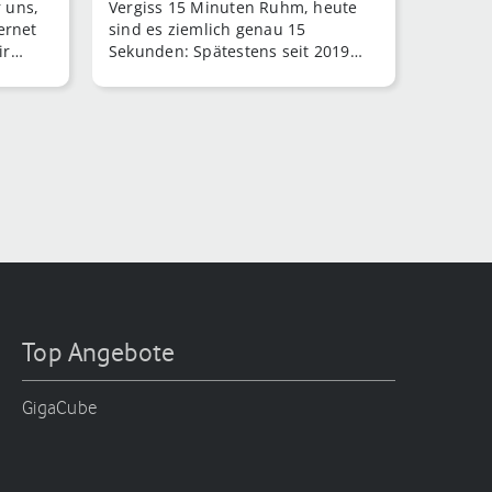
r uns,
Vergiss 15 Minuten Ruhm, heute
ernet
sind es ziemlich genau 15
ir
Sekunden: Spätestens seit 2019
 im
strömen die Nutzer in Massen zur
Social Media Video Ap [...]
Top Angebote
GigaCube